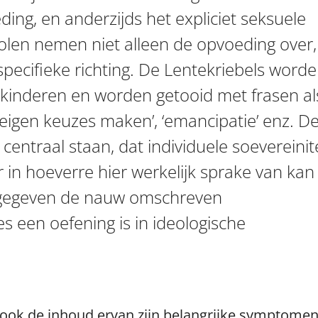
ing, en anderzijds het expliciet seksuele
holen nemen niet alleen de opvoeding over,
pecifieke richting. De Lente­kriebels word
r kinderen en worden getooid met frasen al
, ‘eigen keuzes maken’, ‘emancipatie’ enz. D
entraal staan, dat individuele soevereinit
r in hoeverre hier werkelijk sprake van kan
 – gegeven de nauw omschreven
 een oefening is in ideologische
sook de inhoud ervan zijn belangrijke symptome