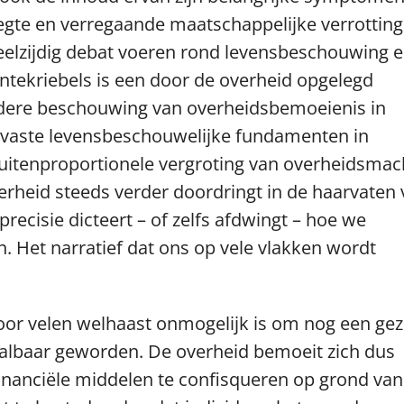
egte en verregaande maatschappelijke verrotting
veelzijdig debat voeren rond levensbeschouwing 
entekriebels is een door de overheid opgelegd
 nadere beschouwing van overheidsbemoeienis in
otsvaste levensbeschouwelijke fundamenten in
 buitenproportionele vergroting van overheidsmac
verheid steeds verder doordringt in de haarvaten
recisie dicteert – of zelfs afdwingt – hoe we
 Het narratief dat ons op vele vlakken wordt
voor velen welhaast onmogelijk is om nog een gez
aalbaar geworden. De overheid bemoeit zich dus
inanciële middelen te confisqueren op grond van