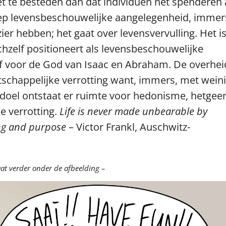
et te besteden dan dat individuen het spenderen
iep levensbeschouwelijke aangelegenheid, immer
er hebben; het gaat over levensvervulling. Het i
ichzelf positioneert als levensbeschouwelijke
ief voor de God van Isaac en Abraham. De overhei
tschappelijke verrotting want, immers, met wein
f doel ontstaat er ruimte voor hedonisme, hetgee
e verrotting.
Life is never made unbearable by
ing and purpose
– Victor Frankl, Auschwitz-
gaat verder onder de afbeelding –