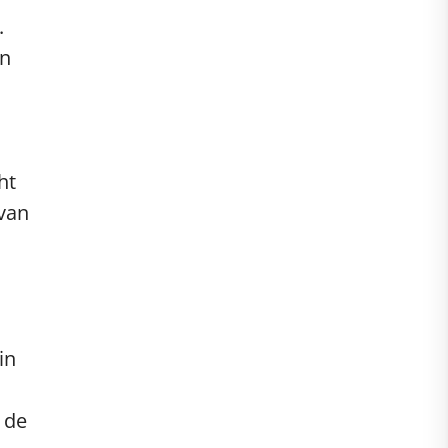
.
en
ht
 van
in
 de