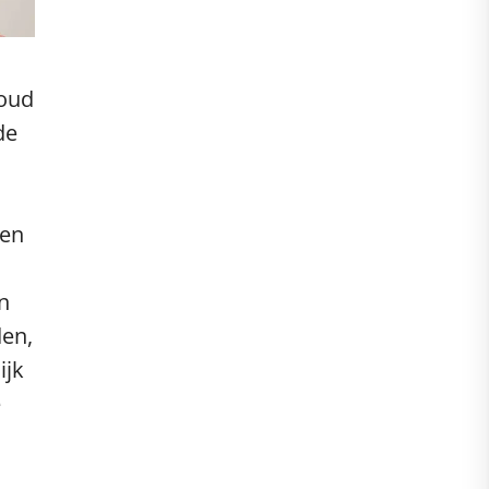
houd
de
een
n
den,
ijk
e