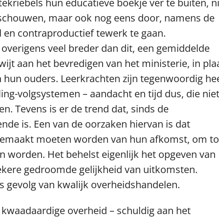
riebels hun educatieve boekje ver te buiten, ni
 beschouwen, maar ook nog eens door, namens de
en contraproductief tewerk te gaan.
 overigens veel breder dan dit, een gemiddelde
wijt aan het bevredigen van het ministerie, in pla
en hun ouders. Leerkrachten zijn tegenwoordig he
rling-volgsystemen – aandacht en tijd dus, die nie
n. Tevens is er de trend dat, sinds de
de is. Een van de oorzaken hiervan is dat
sgemaakt moeten worden van hun afkomst, om to
 worden. Het behelst eigenlijk het opgeven van
 zekere gedroomde gelijkheid van uitkomsten.
ls gevolg van kwalijk overheidshandelen.
 kwaadaardige overheid – schuldig aan het