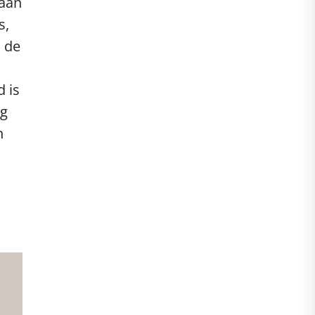
 aan
s,
s de
d is
ig
n