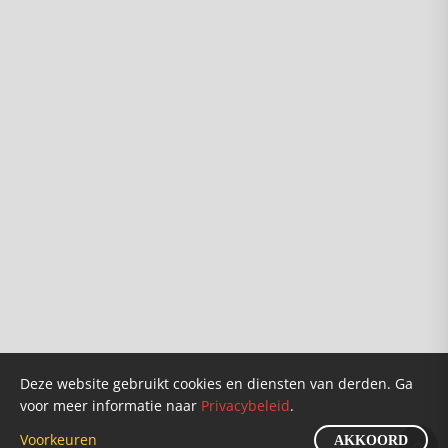
Info
Over ons
Karel van Wolferen
Verkooppunten
Founders
Doneren
Deze website gebruikt cookies en diensten van derden. Ga
voor meer informatie naar
Privacybeleid
.
Klantenservice
Privacybeleid
Nieuws
Voorkeuren
AKKOORD
©2026 Gezond Verstand BV