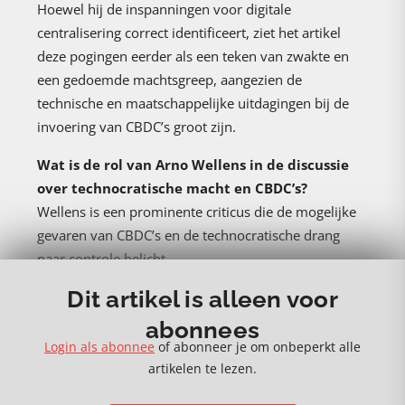
Hoewel hij de inspanningen voor digitale
centralisering correct identificeert, ziet het artikel
deze pogingen eerder als een teken van zwakte en
een gedoemde machtsgreep, aangezien de
technische en maatschappelijke uitdagingen bij de
invoering van CBDC’s groot zijn.
Wat is de rol van Arno Wellens in de discussie
over technocratische macht en CBDC’s?
Wellens is een prominente criticus die de mogelijke
gevaren van CBDC’s en de technocratische drang
naar controle belicht.
Dit artikel is alleen voor
Is de digitale machtsgreep van technocratische
elites onvermijdelijk?
abonnees
De machtsgreep zal naar alle waarschijnlijkheid
Login als abonnee
of abonneer je om onbeperkt alle
mislukken. CBDC’s lossen geen bestaand probleem
artikelen te lezen.
op en kunnen het traditionele financiële systeem