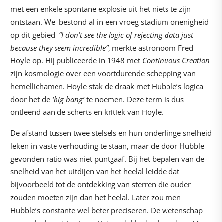
met een enkele spontane explosie uit het niets te zijn
ontstaan. Wel bestond al in een vroeg stadium onenigheid
op dit gebied.
“I don’t see the logic of rejecting data just
because they seem incredible”
, merkte astronoom Fred
Hoyle op. Hij publiceerde in 1948 met
Continuous Creation
zijn kosmologie over een voortdurende schepping van
hemellichamen. Hoyle stak de draak met Hubble’s logica
door het de
‘big
bang’
te noemen. Deze term is dus
ontleend aan de scherts en kritiek van Hoyle.
De afstand tussen twee stelsels en hun onderlinge snelheid
leken in vaste verhouding te staan, maar de door Hubble
gevonden ratio was niet puntgaaf. Bij het bepalen van de
snelheid van het uitdijen van het heelal leidde dat
bijvoorbeeld tot de ontdekking van sterren die ouder
zouden moeten zijn dan het heelal. Later zou men
Hubble’s constante wel beter preciseren. De wetenschap