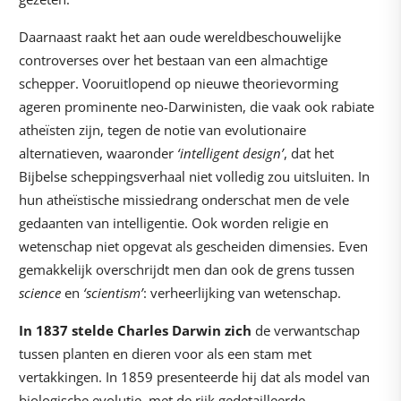
Daarnaast raakt het aan oude wereldbeschouwelijke
controverses over het bestaan van een almachtige
schepper. Vooruitlopend op nieuwe theorievorming
ageren prominente neo-Darwinisten, die vaak ook rabiate
atheïsten zijn, tegen de notie van evolutionaire
alternatieven, waaronder
‘intelligent design’
, dat het
Bijbelse scheppingsverhaal niet volledig zou uitsluiten. In
hun atheïstische missiedrang onderschat men de vele
gedaanten van intelligentie. Ook worden religie en
wetenschap niet opgevat als gescheiden dimensies. Even
gemakkelijk overschrijdt men dan ook de grens tussen
science
en
‘scientism’
: verheerlijking van wetenschap.
In 1837 stelde Charles Darwin zich
de verwantschap
tussen planten en dieren voor als een stam met
vertakkingen. In 1859 presenteerde hij dat als model van
biologische evolutie, met de rijk gedetailleerde