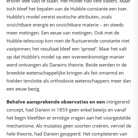
erover leek vast te staan. Het model had vele vaders. Maar
toch bleef het bepalen van de Hubble-constante een toer.
Hubble’s model vereist exotische attributen, zoals
onzichtbare energie en onzichtbare materie – en steeds
meer metingen. Een eeuw van metingen. Ook met de
Hubble-telescoop kon men de fluctuerende constante niet
vastpinnen; het resultaat bleef een
‘spread’
. Maar het valt
op dat Hubble’s model op een overeenkomstige manier
werd ontvangen als Darwins theorie. Beide werden in de
breedste wetenschappelijke kringen als feit omarmd en
hielden tenslotte als orthodoxie wetenschappers meer dan
een eeuw bezig.
Behalve aansprekende observaties
en
een
intrigerend
concept, had Darwin in 1859 geen enkel bewijs en vanaf
het begin kleefden er ernstige vragen aan het voorgestelde
mechanisme. Als mutaties geen soorten creëren, verviel de
hele theorie, had Darwin geopperd. Het completeren van