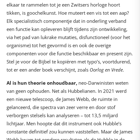
elkaar te rammelen tot je een Zwitsers horloge hoort
tikken, is goochelkunst. Hoe muteert een vis tot een aap?
Elk specialistisch componentje dat in onderling verband
een functie kan opleveren blijft tijdens zijn ontwikkeling,
via het pad van lukrake mutaties, disfunctioneel (voor het
organisme) tot het gevormd is en ook de overige
componenten voor die functie beschikbaar en present zijn.
Stel je voor de Bijbel te kopiëren met typo’s, voortdurend,
tot er een ander boek verschijnt, zoals
Oorlog en Vrede
.
Al is hun theorie onhoudbaar,
neo-Darwinisten weten
van geen ophouden. Net als Hubbelianen. In 2021 werd
een nieuwe telescoop, de James Webb, de ruimte in
gelanceerd, die spectra van zeer verre en door stof
verborgen stelsels kan analyseren – tot 13,5 miljard
lichtjaar. Men hoopte dat dit instrument ook Hubble’s
constante definitief zou kunnen vaststellen. Maar de James
Webb kwam tot eendere resultaten als de Hubble in de