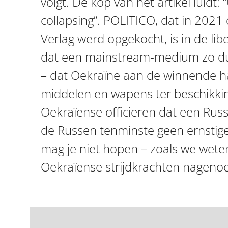
volgt. De kop van het artikel luidt: “
collapsing”. POLITICO, dat in 2021
Verlag werd opgekocht, is in de libe
dat een mainstream-medium zo dui
– dat Oekraïne aan de winnende h
middelen en wapens ter beschikking 
Oekraïense officieren dat een Rus
de Russen tenminste geen ernstig
mag je niet hopen – zoals we wete
Oekraïense strijdkrachten nagenoe