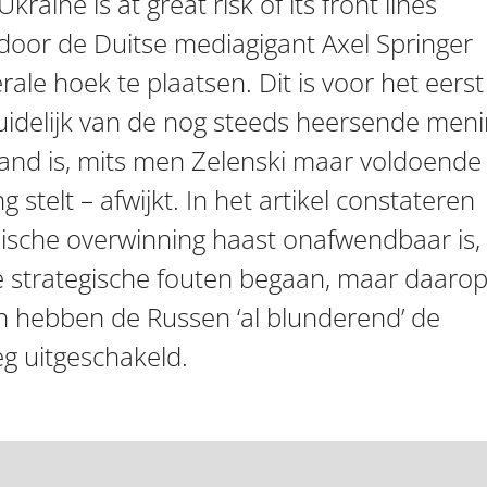
Ukraine is at great risk of its front lines
 door de Duitse mediagigant Axel Springer
rale hoek te plaatsen. Dit is voor het eerst
delijk van de nog steeds heersende men
and is, mits men Zelenski maar voldoende
stelt – afwijkt. In het artikel constateren
sische overwinning haast onafwendbaar is, 
e strategische fouten begaan, maar daaro
n hebben de Russen ‘al blunderend’ de
g uitgeschakeld.