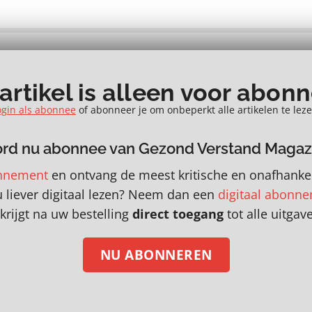
 artikel is alleen voor abon
ogin als abonnee
of abonneer je om onbeperkt alle artikelen te leze
rd nu abonnee van Gezond Verstand Magaz
nnement
en
o
ntvang de meest kritische en onafhankel
a
u liever digitaal lezen? Neem dan een
digitaal abonn
krijgt na uw bestelling
direct toegang
tot alle uitgav
NU ABONNEREN