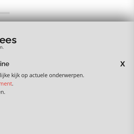
nees
n.
X
ine
ijke kijk op actuele onderwerpen
.
ement
.
en.