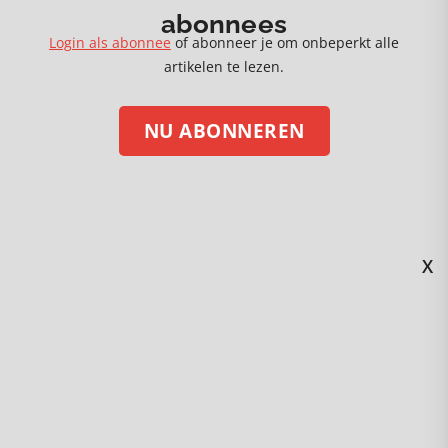
abonnees
Login als abonnee
of abonneer je om onbeperkt alle
artikelen te lezen.
NU ABONNEREN
X
STEUN ONS MET EEN DONATIE
Volg ons op social media