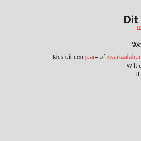
Dit
L
Wo
Kies uit een
jaar
– of
kwartaalabo
Wilt 
U 