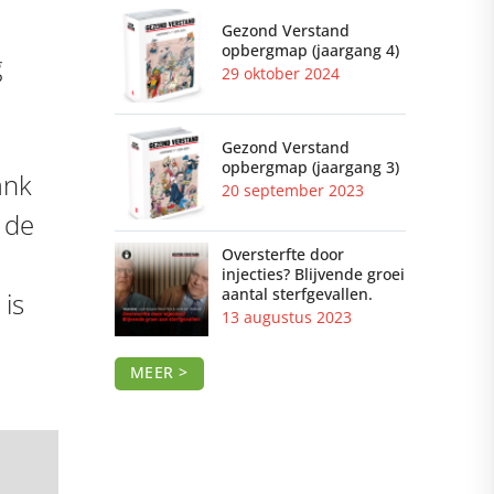
Gezond Verstand
opbergmap (jaargang 4)
g
29 oktober 2024
Gezond Verstand
opbergmap (jaargang 3)
ank
20 september 2023
 de
Oversterfte door
injecties? Blijvende groei
aantal sterfgevallen.
 is
13 augustus 2023
MEER >