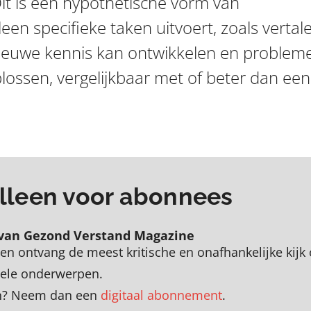
Dit is een hypothetische vorm van
lleen specifieke taken uitvoert, zoals vertal
ieuwe kennis kan ontwikkelen en problem
ossen, vergelijkbaar met of beter dan een
 alleen voor abonnees
van Gezond Verstand Magazine
en
o
ntvang de meest kritische en onafhankelijke kijk
uele onderwerpen
.
zen? Neem dan een
digitaal abonnement
.