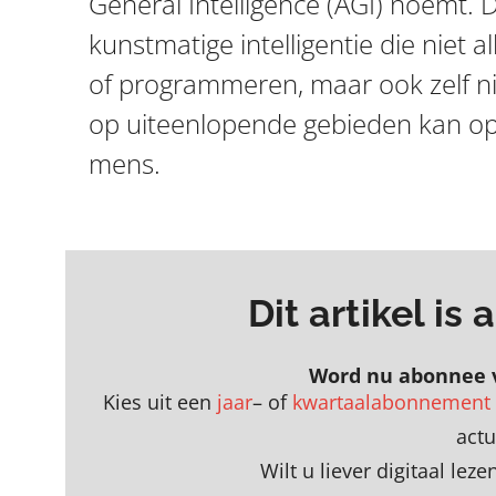
General Intelligence (AGI) noemt. 
kunstmatige intelligentie die niet a
of programmeren, maar ook zelf n
op uiteenlopende gebieden kan opl
mens.
Dit artikel is
Word nu abonnee 
Kies uit een
jaar
– of
kwartaalabonnement
act
Wilt u liever digitaal le