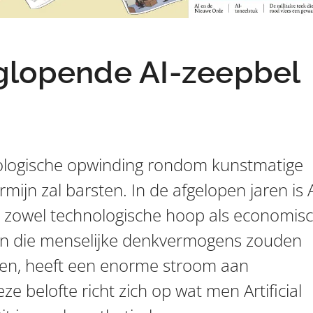
glopende AI-zeepbel
ologische opwinding rondom kunstmatige
ermijn zal barsten. In de afgelopen jaren is 
n zowel technologische hoop als economis
men die menselijke denkvermogens zouden
jgen, heeft een enorme stroom aan
e belofte richt zich op wat men Artificial