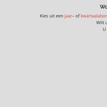
Wo
Kies uit een
jaar
– of
kwartaalabo
Wilt 
U 
STEUN ONS MET EEN DONATIE
Volg ons op social media