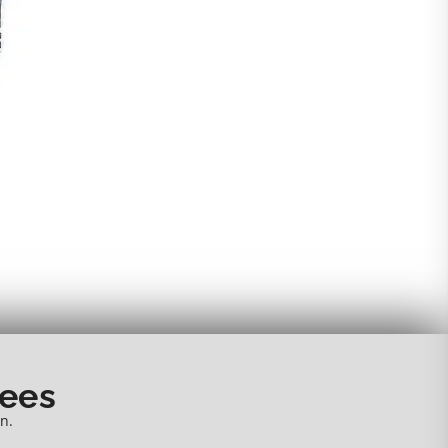
nees
n.