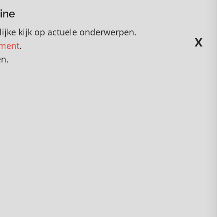
ine
ijke kijk op actuele onderwerpen
.
X
ement
.
en.