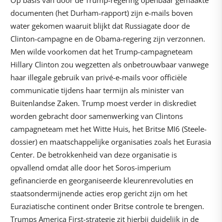
Op basis van door de Trump-regering openbaar gemaakte
documenten (het Durham-rapport) zijn e-mails boven
water gekomen waaruit blijkt dat Russiagate door de
Clinton-campagne en de Obama-regering zijn verzonnen.
Men wilde voorkomen dat het Trump-campagneteam
Hillary Clinton zou wegzetten als onbetrouwbaar vanwege
haar illegale gebruik van privé-e-mails voor officiële
communicatie tijdens haar termijn als minister van
Buitenlandse Zaken. Trump moest verder in diskrediet
worden gebracht door samenwerking van Clintons
campagneteam met het Witte Huis, het Britse MI6 (Steele-
dossier) en maatschappelijke organisaties zoals het Eurasia
Center. De betrokkenheid van deze organisatie is
opvallend omdat alle door het Soros-imperium
gefinancierde en georganiseerde kleurenrevoluties en
staatsondermijnende acties erop gericht zijn om het
Euraziatische continent onder Britse controle te brengen.
Trumps America First-strategie zit hierbij duidelijk in de