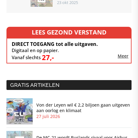
23 okt 2025
Alternative für
Deutschland?
LEES GEZOND VERSTAND
DIRECT TOEGANG tot alle uitgaven.
Digitaal en op papier.
27,-
Meer
Vanaf slechts
GRATIS ARTIKELEN
Von der Leyen wil € 2,2 biljoen gaan uitgeven
aan oorlog en klimaat
27 juli 2026
De MC-21 wordt Ruslands rivaal voor Airbus