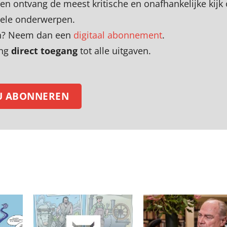
en
o
ntvang de meest kritische en onafhankelijke kijk
uele onderwerpen
.
zen? Neem dan een
digitaal abonnement
.
ing
direct toegang
tot alle uitgaven.
U ABONNEREN