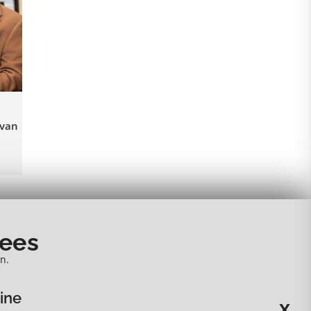
 van
nees
n.
ine
X