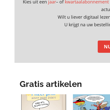
Kies uit een
jaar
– of
kwartaalabonnement
act
Wilt u liever digitaal le
U krijgt na uw bestell
N
Gratis artikelen