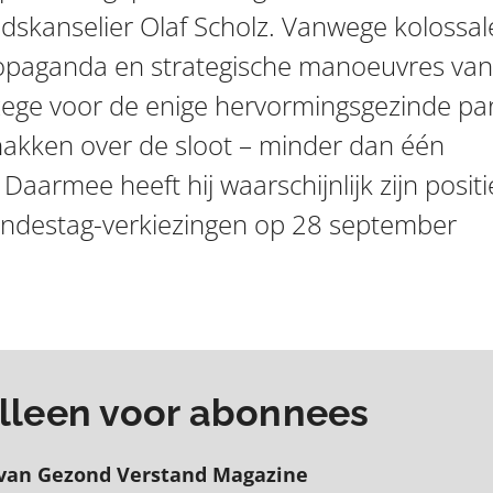
skanselier Olaf Scholz. Vanwege kolossal
opaganda en strategische manoeuvres van
 zege voor de enige hervormingsgezinde par
hakken over de sloot – minder dan één
Daarmee heeft hij waarschijnlijk zijn positi
undestag-verkiezingen op 28 september
 alleen voor abonnees
van Gezond Verstand Magazine