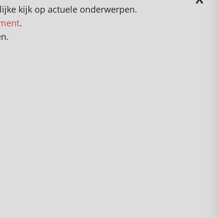
ijke kijk op actuele onderwerpen
.
ement
.
en.