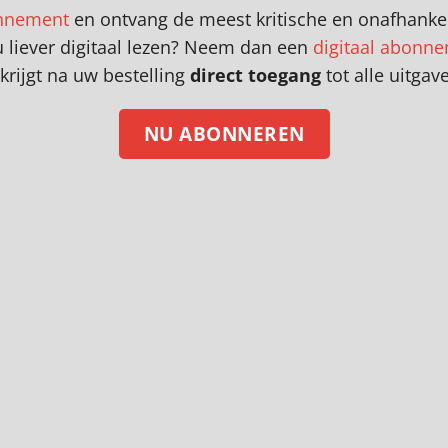
nnement
en
o
ntvang de meest kritische en onafhankel
u liever digitaal lezen? Neem dan een
digitaal abonn
krijgt na uw bestelling
direct toegang
tot alle uitgav
NU ABONNEREN
a