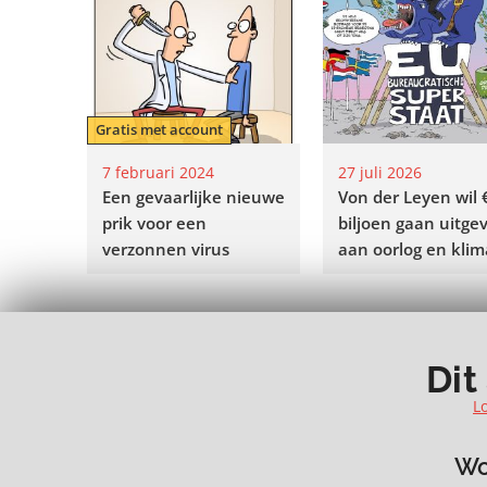
Gratis met account
7 februari 2024
27 juli 2026
Een gevaarlijke nieuwe
Von der Leyen wil 
prik voor een
biljoen gaan uitge
verzonnen virus
aan oorlog en klim
MEER 🡒
Dit
L
Wo