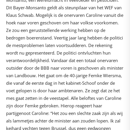
Monsanto, een wereldmacht in veevoeder en pesticiden.
Dit Bayer-Monsanto geldt als steunpilaar van het WEF van
Klaus Schwab. Mogelijk is de onervaren Caroline vanuit die
hoek naar voren geschoven om haar volkse voorkomen.
Ze zou een geruststellende werking hebben op de
bedrogen boerenstand. Veertig jaar lang hebben de politici
de mestproblemen laten voortsudderen. De rekening
wordt nu gepresenteerd. De politici ontvluchten hun
verantwoordelijkheid. Vandaar dat een totaal onervaren
outsider door de BBB naar voren is geschoven als minister
van Landbouw. Het gaat om de 40-jarige Femke Wiersma,
die vanaf de eerste dag in het kabinet-Schoof onder de
voet gelopen is door haar ambtenaren. Ze zegt dat ze het
mes gaat zetten in de veestapel. Alle beloftes van Caroline
zijn door Femke gebroken. Hierop reageert haar
partijgenoot Caroline: “Het zou een slechte zaak zijn als wij
als lammetjes achter de minister aan zouden lopen. Ik zal
keihard vechten tegen Brussel, dus geen gedwongen