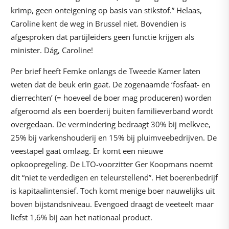
krimp, geen onteigening op basis van stikstof.” Helaas,
Caroline kent de weg in Brussel niet. Bovendien is
afgesproken dat partijleiders geen functie krijgen als
minister. Dág, Caroline!
Per brief heeft Femke onlangs de Tweede Kamer laten
weten dat de beuk erin gaat. De zogenaamde ‘fosfaat- en
dierrechten’ (= hoeveel de boer mag produceren) worden
afgeroomd als een boerderij buiten familieverband wordt
overgedaan. De vermindering bedraagt 30% bij melkvee,
25% bij varkenshouderij en 15% bij pluimveebedrijven. De
veestapel gaat omlaag. Er komt een nieuwe
opkoopregeling. De LTO-voorzitter Ger Koopmans noemt
dit “niet te verdedigen en teleurstellend”. Het boerenbedrijf
is kapitaalintensief. Toch komt menige boer nauwelijks uit
boven bijstandsniveau. Evengoed draagt de veeteelt maar
liefst 1,6% bij aan het nationaal product.