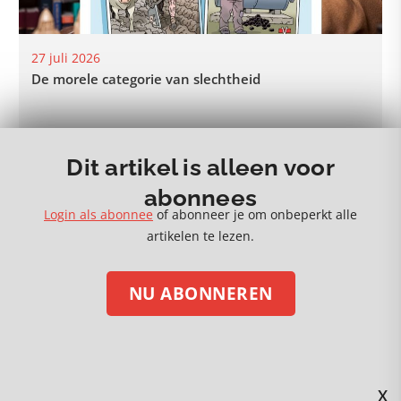
27 juli 2026
De morele categorie van slechtheid
Dit artikel is alleen voor
abonnees
MEER 🡒
Login als abonnee
of abonneer je om onbeperkt alle
artikelen te lezen.
NU ABONNEREN
STEUN ONS MET EEN DONATIE
Volg ons op social media
X