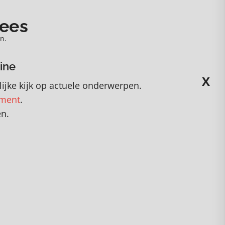
nees
n.
ine
X
ijke kijk op actuele onderwerpen
.
ement
.
en.