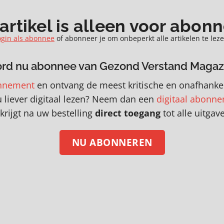
ven
Ruslands rivaal voor
slechtheid
aat
Airbus en Boeing
 artikel is alleen voor abon
ogin als abonnee
of abonneer je om onbeperkt alle artikelen te leze
rd nu abonnee van Gezond Verstand Magaz
nnement
en
o
ntvang de meest kritische en onafhankel
u liever digitaal lezen? Neem dan een
digitaal abonn
krijgt na uw bestelling
direct toegang
tot alle uitgav
NU ABONNEREN
a