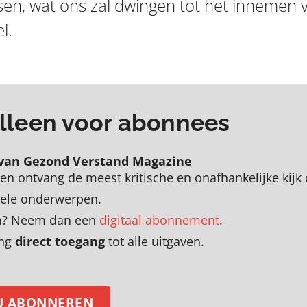
sen, wat ons zal dwingen tot het innemen 
l.
 alleen voor abonnees
van Gezond Verstand Magazine
en
o
ntvang de meest kritische en onafhankelijke kijk
uele onderwerpen
.
zen? Neem dan een
digitaal abonnement
.
ing
direct toegang
tot alle uitgaven.
U ABONNEREN