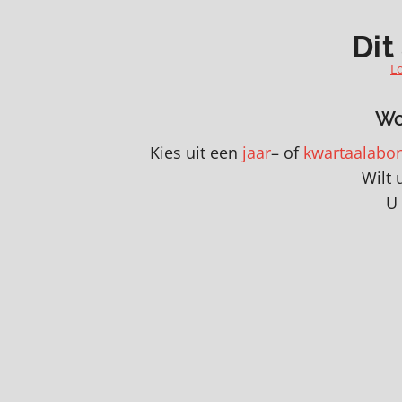
prik voor een
biljoen gaan uitge
verzonnen virus
aan oorlog en klim
Dit
L
MEER 🡒
Wo
Kies uit een
jaar
– of
kwartaalabo
Wilt 
U 
STEUN ONS MET EEN DONATIE
Volg ons op social media
Kijk en beluister Gezond Verstand vi