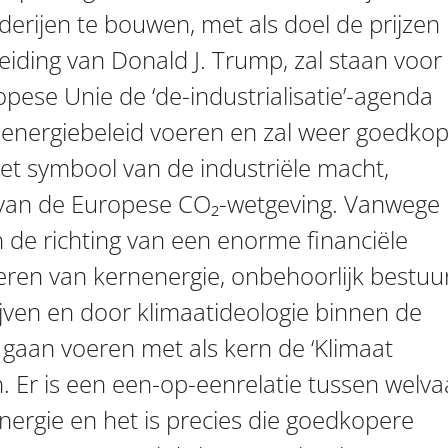
derijen te bouwen, met als doel de prijzen
leiding van Donald J. Trump, zal staan voor
uropese Unie de ‘de-industrialisatie’-agenda
o-energiebeleid voeren en zal weer goedko
het symbool van de industriële macht,
n van de Europese CO₂-wetgeving. Vanwege
n de richting van een enorme financiële
eren van kernenergie, onbehoorlijk bestuu
jven en door klimaatideologie binnen de
 gaan voeren met als kern de ‘Klimaat
an. Er is een een-op-eenrelatie tussen welva
rgie en het is precies die goedkopere