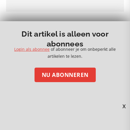
MEER 🡒
Dit artikel is alleen voor
abonnees
Login als abonnee
of abonneer je om onbeperkt alle
artikelen te lezen.
STEUN ONS MET EEN DONATIE
NU ABONNEREN
Volg ons op social media
X
Kijk en beluister Gezond Verstand via