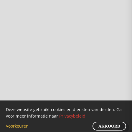
Info
Over ons
Karel van Wolferen
Verkooppunten
Founders
Doneren
Deze website gebruikt cookies en diensten van derden. Ga
voor meer informatie naar
Privacybeleid
.
Klantenservice
Privacybeleid
Nieuws
Voorkeuren
©2026 Gezond Verstand BV
AKKOORD