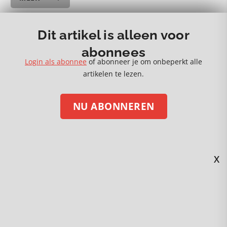
– einde artikel –
Dit artikel is alleen voor
abonnees
Login als abonnee
of abonneer je om onbeperkt alle
artikelen te lezen.
STEUN ONS MET EEN DONATIE
NU ABONNEREN
Volg ons op social media
X
Kijk en beluister Gezond Verstand via
nummer 94