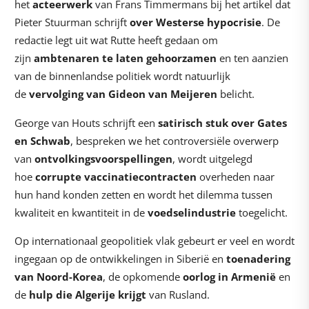
het
acteerwerk
van Frans Timmermans bij het artikel dat
Pieter Stuurman schrijft
over Westerse hypocrisie
. De
redactie legt uit wat Rutte heeft gedaan om
zijn
ambtenaren te laten gehoorzamen
en ten aanzien
van de binnenlandse politiek wordt natuurlijk
de
vervolging van Gideon van Meijeren
belicht.
George van Houts schrijft een
satirisch stuk over Gates
en Schwab
, bespreken we het controversiële overwerp
van
ontvolkingsvoorspellingen
, wordt uitgelegd
hoe
corrupte vaccinatiecontracten
overheden naar
hun hand konden zetten en wordt het dilemma tussen
kwaliteit en kwantiteit in de
voedselindustrie
toegelicht.
O
p internationaal geopolitiek vlak gebeurt er veel en wordt
ingegaan op de ontwikkelingen in Siberië en
toenadering
van Noord-Korea
, de opkomende
oorlog in Armenië
en
de
hulp die Algerije krijgt
van Rusland.