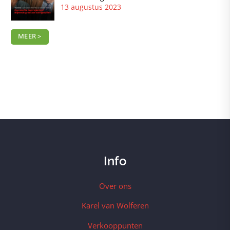
13 augustus 2023
MEER >
Info
Over ons
Karel van Wolferen
Verkooppunten