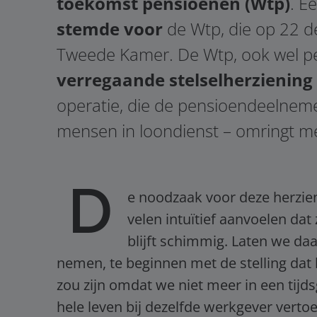
toekomst pensioenen (Wtp)
. E
stemde voor
de Wtp, die op 22 
Tweede Kamer. De Wtp, ook wel p
verregaande stelselherziening
operatie, die de pensioendeelnem
mensen in loondienst – omringt m
D
e noodzaak voor deze herzi
velen intuïtief aanvoelen da
blijft schimmig. Laten we 
nemen, te beginnen met de stelling dat 
zou zijn omdat we niet meer in een tijd
hele leven bij dezelfde werkgever verto