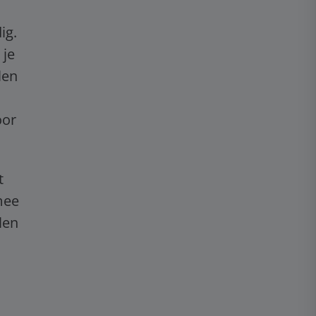
ig.
 je
len
oor
t
mee
len