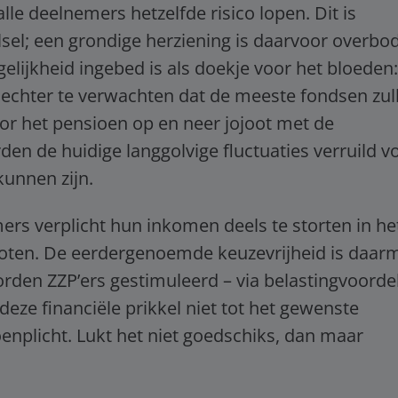
lle deelnemers hetzelfde risico lopen. Dit is
sel; een grondige herziening is daarvoor overbod
ijkheid ingebed is als doekje voor het bloeden:
lt echter te verwachten dat de meeste fondsen zul
oor het pensioen op en neer jojoot met de
n de huidige langgolvige fluctuaties verruild v
kunnen zijn.
mers verplicht hun inkomen deels te storten in he
loten. De eerdergenoemde keuzevrijheid is daar
den ZZP’ers gestimuleerd – via belastingvoorde
eze financiële prikkel niet tot het gewenste
oenplicht. Lukt het niet goedschiks, dan maar