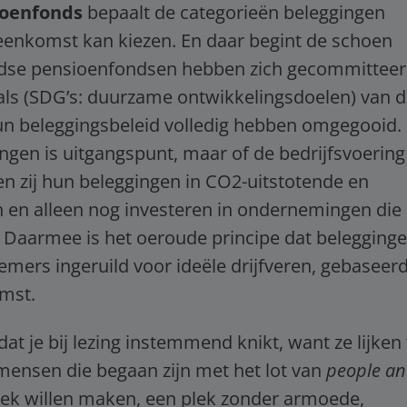
ioenfonds
bepaalt de categorieën beleggingen
eenkomst kan kiezen. En daar begint de schoen
andse pensioenfondsen hebben zich gecommittee
ls (SDG’s: duurzame ontwikkelingsdoelen) van 
hun beleggingsbeleid volledig hebben omgegooid.
ingen is uitgangspunt, maar of de bedrijfsvoering
en zij hun beleggingen in CO2-uitstotende en
n en alleen nog investeren in ondernemingen die
. Daarmee is het oeroude principe dat belegging
mers ingeruild voor ideële drijfveren, gebaseer
omst.
at je bij lezing instemmend knikt, want ze lijken 
mensen die begaan zijn met het lot van
people a
lek willen maken, een plek zonder armoede,