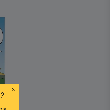
n?
tis