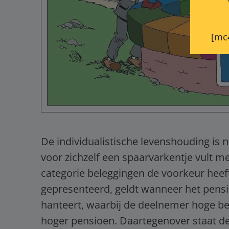
[mc
De individualistische levenshouding is 
voor zichzelf een spaarvarkentje vult 
categorie beleggingen de voorkeur heeft
gepresenteerd, geldt wanneer het pens
hanteert, waarbij de deelnemer hoge be
hoger pensioen. Daartegenover staat de