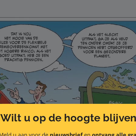
Wilt u op de hoogte blijve
Meld u aan voor de
nieuwsbrief
en
ontvang alle gra