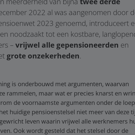
en meerderheid van bijna
twee derde
december 2022 al was aangenomen door d
ensioenwet 2023 genoemd, introduceert 
en noodzaakt tot een kostbare, langlopen
ers –
vrijwel alle gepensioneerden
en
et
grote onzekerheden
.
ening is onderbouwd met argumenten, waarvan
t ze rammelen, maar wat er precies knarst en wri
daarom de voornaamste argumenten onder de loep
het huidige pensioenstelsel niet meer van deze ti
sgewricht leven waarin vrijwel alle werknemers h
even. Ook wordt gesteld dat het stelsel door de