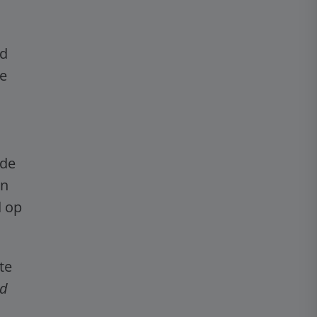
rd
de
 de
en
d op
te
nd