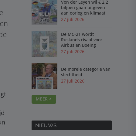
Von der Leyen wil € 2,2
biljoen gaan uitgeven
e
aan oorlog en klimaat
27 juli 2026
een
de
De MC-21 wordt
Ruslands rivaal voor
Airbus en Boeing
27 juli 2026
De morele categorie van
slechtheid
27 juli 2026
ngt
MEER >
jd
un
NIEUWS