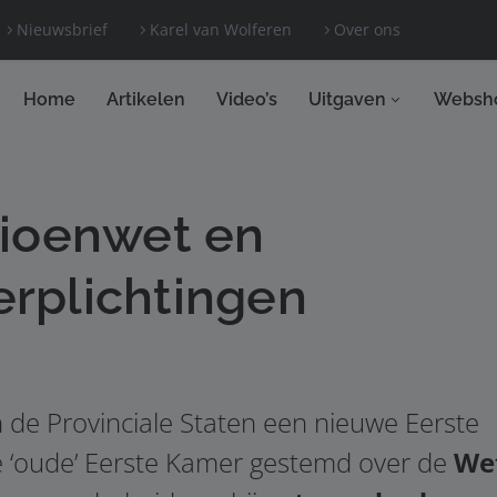
Nieuwsbrief
Karel van Wolferen
Over ons
Home
Artikelen
Video’s
Uitgaven
Websh
sioenwet en
rplichtingen
 de Provinciale Staten een nieuwe Eerste
de ‘oude’ Eerste Kamer gestemd over de
We