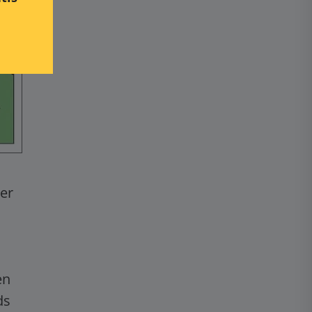
mer
en
ds