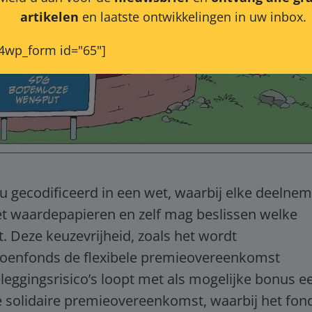
artikelen
en laatste ontwikkelingen in uw inbox.
4wp_form id="65"]
nu gecodificeerd in een wet, waarbij elke deelne
met waardepapieren en zelf mag beslissen welke
. Deze keuzevrijheid, zoals het wordt
ioenfonds de flexibele premieovereenkomst
leggingsrisico’s loopt met als mogelijke bonus e
 solidaire premieovereenkomst, waarbij het fon