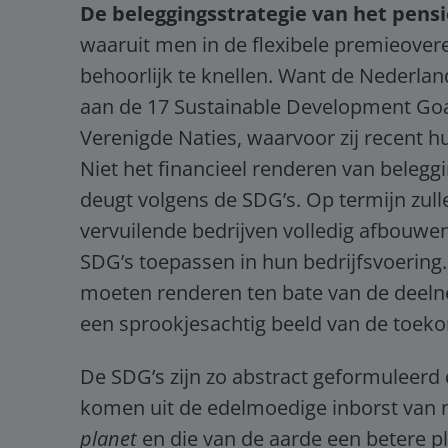
De beleggingsstrategie van het pens
waaruit men in de flexibele premieover
behoorlijk te knellen. Want de Nederl
aan de 17 Sustainable Development Goa
Verenigde Naties, waarvoor zij recent 
Niet het financieel renderen van belegg
deugt volgens de SDG’s. Op termijn zull
vervuilende bedrijven volledig afbouwe
SDG’s toepassen in hun bedrijfsvoering
moeten renderen ten bate van de deelne
een sprookjesachtig beeld van de toek
De SDG’s zijn zo abstract geformuleerd d
komen uit de edelmoedige inborst van 
planet
en die van de aarde een betere p