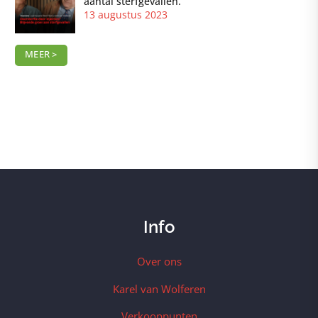
aantal sterfgevallen.
13 augustus 2023
MEER >
Info
Over ons
Karel van Wolferen
Verkooppunten