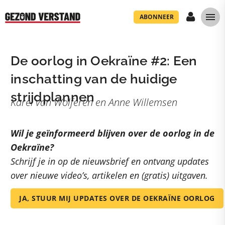
ABONNEER
De oorlog in Oekraïne #2: Een
inschatting van de huidige
strijdplannen
Karel van Wolferen en Anne Willemsen
Wil je geïnformeerd blijven over de oorlog in de
Oekraïne?
Schrijf je in op de nieuwsbrief en ontvang updates
over nieuwe video’s, artikelen en (gratis) uitgaven.
JA, STUUR MIJ UPDATES OVER DE OEKRAÏNE OORLOG