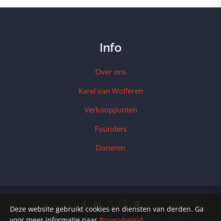
Info
Over ons
Karel van Wolferen
Verkooppunten
Founders
Doneren
Deze website gebruikt cookies en diensten van derden. Ga
voor meer informatie naar
Privacybeleid
.
Klantenservice
Privacybeleid
Nieuws