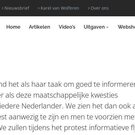
Nieuwsbrief
Karel van Wolferen
Over ons
Home
Artikelen
Video’s
Uitgaven
Websh
nd het als haar taak om goed te informere
r als deze maatschappelijke kwesties
iedere Nederlander. We zien het dan ook a
st aanwezig te zijn en men te voorzien me
 zullen tijdens het protest informatieve f