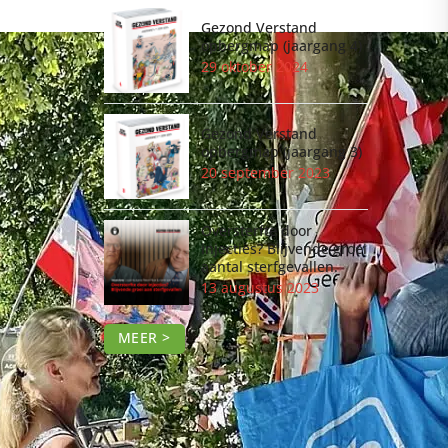
Gezond Verstand
opbergmap (jaargang 4)
29 oktober 2024
Gezond Verstand
opbergmap (jaargang 3)
20 september 2023
Oversterfte door
injecties? Blijvende groei
aantal sterfgevallen.
13 augustus 2023
MEER >