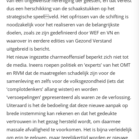
van een ongewenste hereniging der geesten, en dat vereist
dus een herschikking van de schaakstukken op het
strategische speelveld. Het opfrissen van de schifting is
noodzakelijk voor het realiseren van de belangrijkste
doelen, zoals ze zijn gedefinieerd door WEF en VN en
waarover in eerdere edities van Gezond Verstand
uitgebreid is bericht.
Het nieuw ingezette charmeoffensief beperkt zich niet tot
de media. Ineens roepen politiek en ‘experts’ van het OMT
en RIVM dat de maatregelen schadelijk zijn voor de
samenleving en zelfs voor de volksgezondheid (iets dat
‘complotdenkers’ allang wisten) en worden
‘versoepelingen’ gepresenteerd als waren ze de verlossing.
Uiteraard is het de bedoeling dat deze nieuwe aanpak op
brede instemming kan rekenen en dat het gedeukte
vertrouwen in het gezag hersteld wordt, om daarmee
massale afvalligheid te voorkomen. Het is bijna verleidelijk
om erin te geloven, maar tegelijkertijd worden er nieuwe