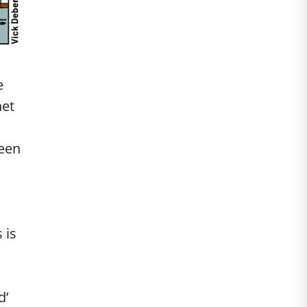
e
het
 een
 is
d’