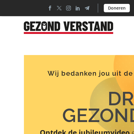
Doneren
Wij bedanken jou uit de
DR
GEZON
Ontdek de jubileumvideo
e