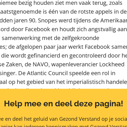
 hiemee bezig houden ziet men vaak terug, zoals
 Laatstgenoemde is één van de rotste appels in de
dden jaren 90. Snopes werd tijdens de Amerikaa
rd door Facebook en houdt zich angstvallig aan
oks samenwerking met de zelfgekroonde
es; de afgelopen paar jaar werkt Facebook same
k die wordt gefinancierd en gecontroleerd door h
dse Zaken, de NAVO, wapenleverancier Lockheed
inger. De Atlantic Council speelde een rol in
aal op het gebied van het imperialistisch handel
en is dus direct betrokken bij de vormgeving van
Help mee en deel deze pagina!
e en deel het geluid van Gezond Verstand op je socia
anier kan iedereen kennismaken met Gezond Verstan