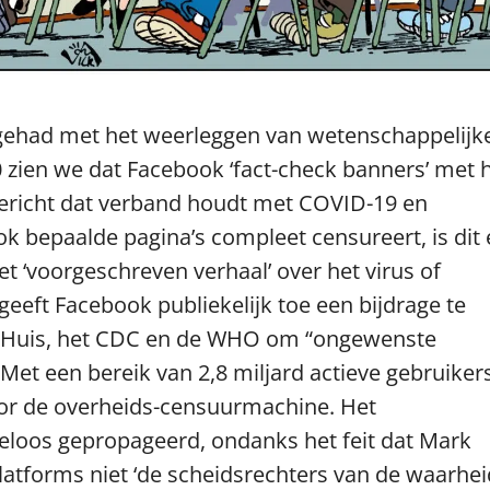
uk gehad met het weerleggen van wetenschappelijk
 zien we dat Facebook ‘fact-check banners’ met 
 bericht dat verband houdt met COVID-19 en
ook bepaalde pagina’s compleet censureert, is dit
het ‘voorgeschreven verhaal’ over het virus of
geeft Facebook publiekelijk toe een bijdrage te
te Huis, het CDC en de WHO om “ongewenste
Met een bereik van 2,8 miljard actieve gebruikers
r de overheids-censuurmachine. Het
loos gepropageerd, ondanks het feit dat Mark
atforms niet ‘de scheidsrechters van de waarhei