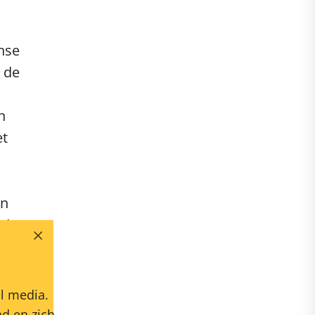
nse
 de
n
et
en
 de
l media.
d en zich