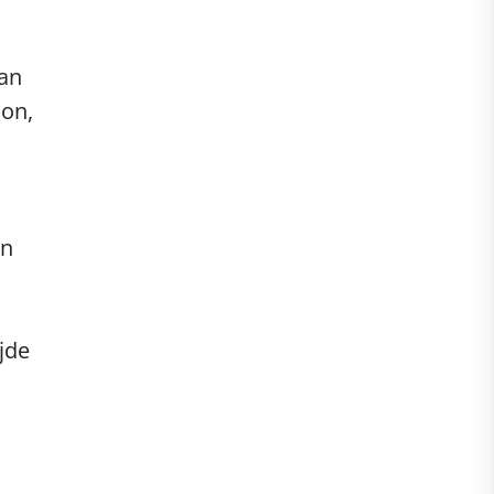
van
ion,
en
jde