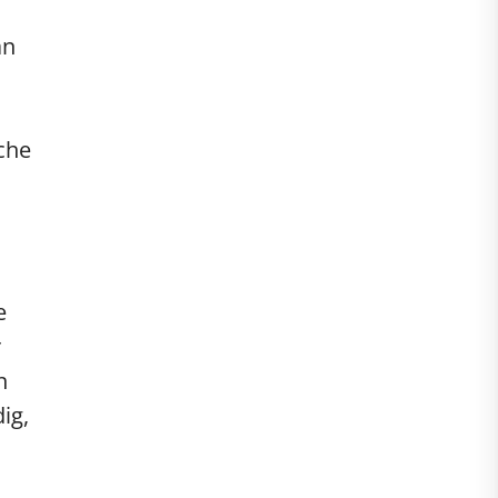
an
che
e
r
n
ig,