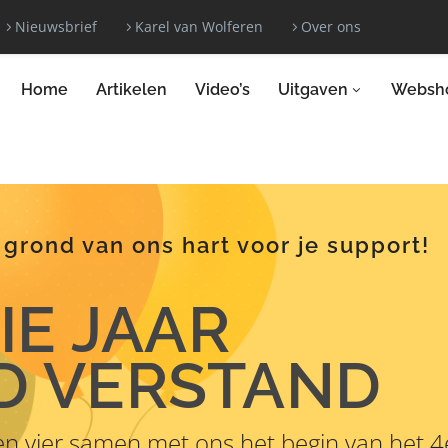
Nieuwsbrief
Karel van Wolferen
Over ons
Home
Artikelen
Video’s
Uitgaven
Websh
 grond van ons hart voor je support!
IE JAAR
D VERSTAND
n vier samen met ons het begin van het 4