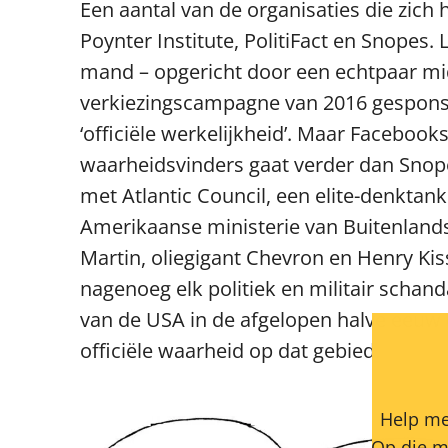
Een aantal van de organisaties die zich
Poynter Institute, PolitiFact en Snopes.
mand – opgericht door een echtpaar mi
verkiezingscampagne van 2016 gesponso
‘officiële werkelijkheid’. Maar Facebo
waarheidsvinders gaat verder dan Snop
met Atlantic Council, een elite-denktan
Amerikaanse ministerie van Buitenlan
Martin, oliegigant Chevron en Henry Kiss
nagenoeg elk politiek en militair schand
van de USA in de afgelopen halve eeuw 
officiële waarheid op dat gebied.
Help me
Op die m