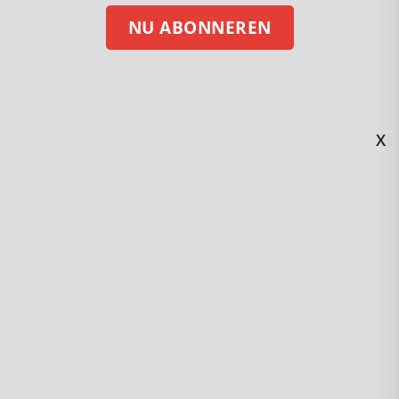
NU ABONNEREN
X
STEUN ONS MET EEN DONATIE
Volg ons op social media
Kijk en beluister Gezond Verstand via
Nummer 132