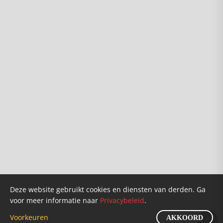
Info
Over ons
Karel van Wolferen
Verkooppunten
Founders
Doneren
Deze website gebruikt cookies en diensten van derden. Ga
voor meer informatie naar
Privacybeleid
.
Klantenservice
Privacybeleid
Nieuws
Voorkeuren
©2026 Gezond Verstand BV
AKKOORD