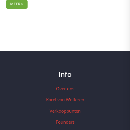
MEER >
Info
Over ons
Karel van Wolferen
Verkooppunten
Founders