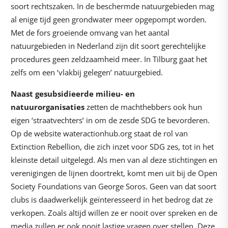
soort rechtszaken. In de beschermde natuurgebieden mag
al enige tijd geen grondwater meer opgepompt worden.
Met de fors groeiende omvang van het aantal
natuurgebieden in Nederland zijn dit soort gerechtelijke
procedures geen zeldzaamheid meer. In Tilburg gaat het
zelfs om een ‘vlakbij gelegen’ natuurgebied.
Naast gesubsidieerde milieu- en
natuurorganisaties
zetten de machthebbers ook hun
eigen ‘straatvechters’ in om de zesde SDG te bevorderen.
Op de website wateractionhub.org staat de rol van
Extinction Rebellion, die zich inzet voor SDG zes, tot in het
kleinste detail uitgelegd. Als men van al deze stichtingen en
verenigingen de lijnen doortrekt, komt men uit bij de Open
Society Foundations van George Soros. Geen van dat soort
clubs is daadwerkelijk geïnteresseerd in het bedrog dat ze
verkopen. Zoals altijd willen ze er nooit over spreken en de
media zullen er ook nooit lastige vragen over stellen. Deze