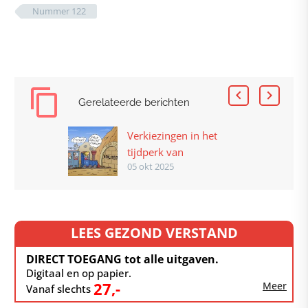
Nummer 122
Gerelateerde berichten
Verkiezingen in het
tijdperk van
05 okt 2025
internationale
aardverschuivingen
LEES GEZOND VERSTAND
DIRECT TOEGANG tot alle uitgaven.
Digitaal en op papier.
27,-
Meer
Vanaf slechts