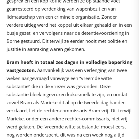
gesprek en een kop koffie werden ze op staande voet
gearresteerd op verdenking van wapenbezit en van
lidmaatschap van een criminele organisatie. Zonder
verdere uitleg werd het koppel uit elkaar gehaald en in een
busje gezet, en vervolgens naar de detentievoorziening in
Borne gestuurd. Dit terwijl ze eerder nooit met politie en
justitie in aanraking waren gekomen.
Bram heeft in totaal zes dagen in volledige beperking
vastgezeten.
Aanvankelijk was een verlenging van twee
weken aangevraagd vanwege een “vreemde witte
substantie” die in de vriezer was gevonden. Deze
substantie bleek ingevroren kokosmelk te zijn, en omdat
zowel Bram als Marieke dit al op de tweede dag hadden
verklaard, liet de rechter-commissaris Bram vrij. Dit terwijl
Marieke, onder een andere rechter-commissaris, niet vrij
werd gelaten. De ‘vreemde witte substantie’ moest eerst
nog worden onderzocht, dit was na een week nog altijd