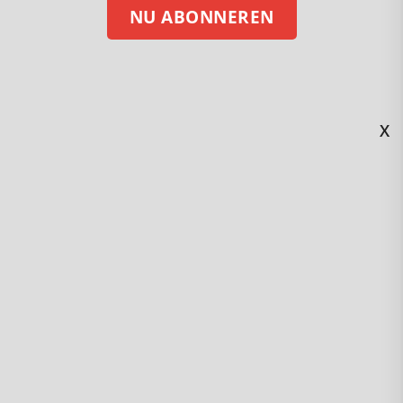
NU ABONNEREN
X
STEUN ONS MET EEN DONATIE
Volg ons op social media
Kijk en beluister Gezond Verstand via
Nummer 118