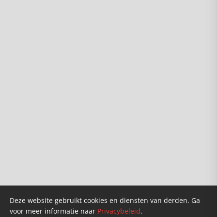
Info
Over ons
Karel van Wolferen
Verkooppunten
Founders
Doneren
Deze website gebruikt cookies en diensten van derden. Ga
voor meer informatie naar
Privacybeleid
.
Klantenservice
Privacybeleid
Nieuws