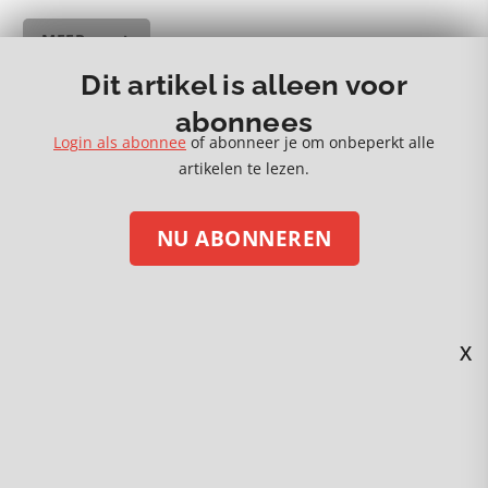
MEER 🡒
Dit artikel is alleen voor
abonnees
Login als abonnee
of abonneer je om onbeperkt alle
artikelen te lezen.
STEUN ONS MET EEN DONATIE
NU ABONNEREN
Volg ons op social media
X
Kijk en beluister Gezond Verstand via
Nummer 107