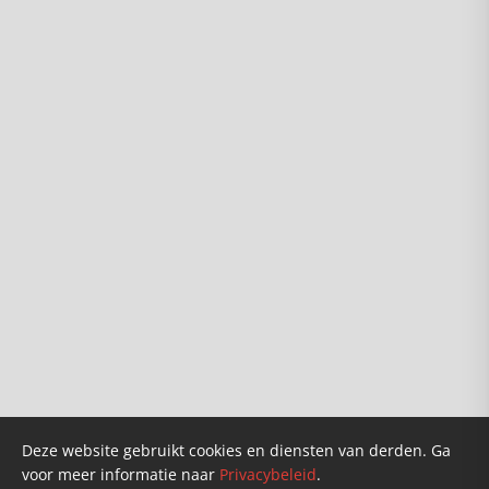
Info
Over ons
Karel van Wolferen
Verkooppunten
Founders
Doneren
Deze website gebruikt cookies en diensten van derden. Ga
voor meer informatie naar
Privacybeleid
.
Klantenservice
Privacybeleid
Nieuws