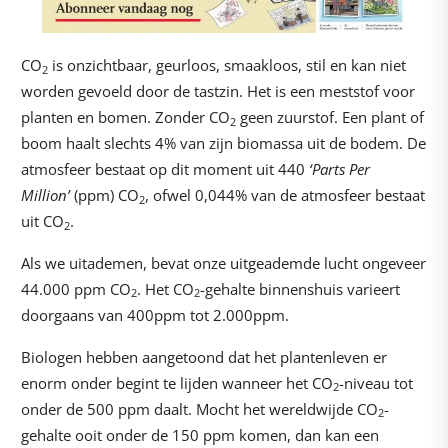
CO
is onzichtbaar, geurloos, smaakloos, stil en kan niet
2
worden gevoeld door de tastzin. Het is een meststof voor
planten en bomen. Zonder CO
geen zuurstof. Een plant of
2
boom haalt slechts 4% van zijn biomassa uit de bodem. De
atmosfeer bestaat op dit moment uit 440
‘Parts Per
Million’
(ppm) CO
, ofwel 0,044% van de atmosfeer bestaat
2
uit CO
.
2
Als we uitademen, bevat onze uitgeademde lucht ongeveer
44.000 ppm CO
. Het CO
-gehalte binnenshuis varieert
2
2
doorgaans van 400ppm tot 2.000ppm.
Biologen hebben aangetoond dat het plantenleven er
enorm onder begint te lijden wanneer het CO
-niveau tot
2
onder de 500 ppm daalt. Mocht het wereldwijde CO
-
2
gehalte ooit onder de 150 ppm komen, dan kan een