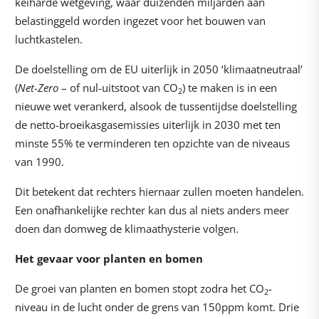
keiharde wetgeving, waar duizenden miljarden aan
belastinggeld worden ingezet voor het bouwen van
luchtkastelen.
De doelstelling om de EU uiterlijk in 2050 ‘klimaatneutraal’
(
Net-Zero
– of nul-uitstoot van CO
) te maken is in een
2
nieuwe wet verankerd, alsook de tussentijdse doelstelling
de netto-broeikasgasemissies uiterlijk in 2030 met ten
minste 55% te verminderen ten opzichte van de niveaus
van 1990.
Dit betekent dat rechters hiernaar zullen moeten handelen.
Een onafhankelijke rechter kan dus al niets anders meer
doen dan domweg de klimaathysterie volgen.
Het gevaar voor planten en bomen
De groei van planten en bomen stopt zodra het CO
-
2
niveau in de lucht onder de grens van 150ppm komt. Drie