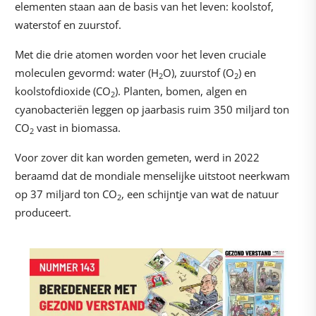
elementen staan aan de basis van het leven: koolstof,
waterstof en zuurstof.
Met die drie atomen worden voor het leven cruciale
moleculen gevormd: water (H
O), zuurstof (O
) en
2
2
koolstofdioxide (CO
). Planten, bomen, algen en
2
cyanobacteriën leggen op jaarbasis ruim 350 miljard ton
CO
vast in biomassa.
2
Voor zover dit kan worden gemeten, werd in 2022
beraamd dat de mondiale menselijke uitstoot neerkwam
op 37 miljard ton CO
, een schijntje van wat de natuur
2
produceert.