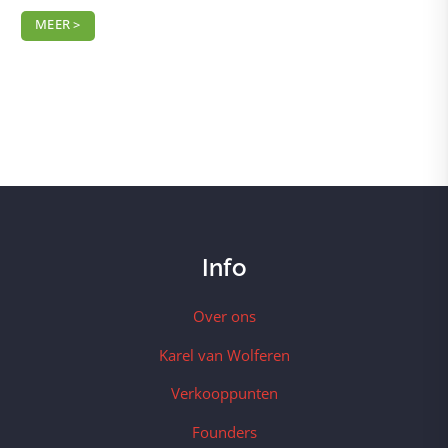
MEER >
Info
Over ons
Karel van Wolferen
Verkooppunten
Founders