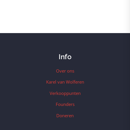
Info
Over ons
Karel van Wolferen
Verkooppunten
Founders
Doneren