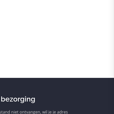
 bezorging
tand niet ontvangen, wil je je adres