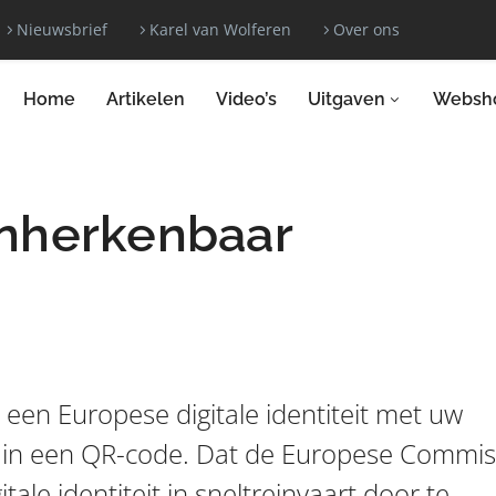
Nieuwsbrief
Karel van Wolferen
Over ons
Home
Artikelen
Video’s
Uitgaven
Websh
onherkenbaar
een Europese digitale identiteit met uw
n in een QR-code. Dat de Europese Commis
tale identiteit in sneltreinvaart door te