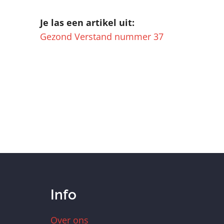
Je las een artikel uit:
Gezond Verstand nummer 37
Info
Over ons