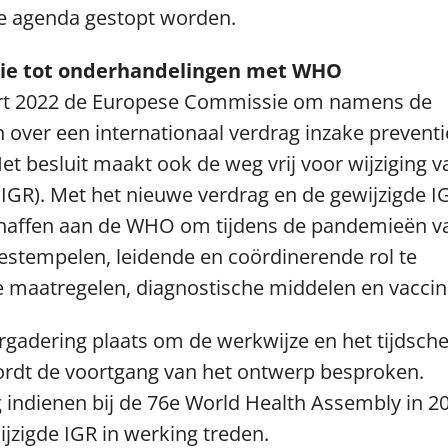
e agenda gestopt worden.
sie
tot onderhandelingen met WHO
rt 2022 de Europese Commissie om namens de
over een internationaal verdrag inzake preventi
t besluit maakt ook de weg vrij voor wijziging v
(IGR). Met het nieuwe verdrag en de gewijzigde I
chaffen aan de WHO om tijdens de pandemieën v
bestempelen, leidende en coördinerende rol te
e maatregelen, diagnostische middelen en vaccin
rgadering plaats om de werkwijze en het tijdsc
wordt de voortgang van het ontwerp besproken.
g indienen bij de 76e World Health Assembly in 2
jzigde IGR in werking treden.