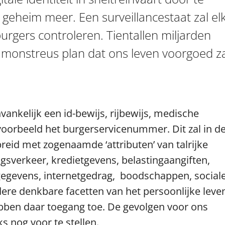
geheim meer. Een surveillancestaat zal el
urgers controleren. Tientallen miljarden
n monstreus plan dat ons leven voorgoed z
nvankelijk een id-bewijs, rijbewijs, medische
jvoorbeeld het burgerservicenummer. Dit zal in d
eid met zogenaamde ‘attributen’ van talrijke
ngsverkeer, kredietgevens, belastingaangiften,
isgegevens, internetgedrag, boodschappen, social
ere denkbare facetten van het persoonlijke leve
ebben daar toegang toe. De gevolgen voor ons
ks nog voor te stellen.