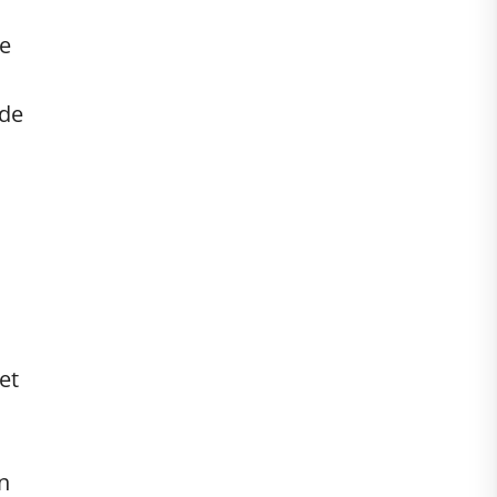
de
 de
et
n