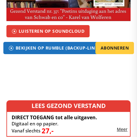
LUISTEREN OP SOUNDCLOUD
I
BEKIJKEN OP RUMBLE (BACKUP-LINK)
ABONNEREN
I
LEES GEZOND VERSTAND
DIRECT TOEGANG tot alle uitgaven.
Digitaal en op papier.
27,-
Meer
Vanaf slechts