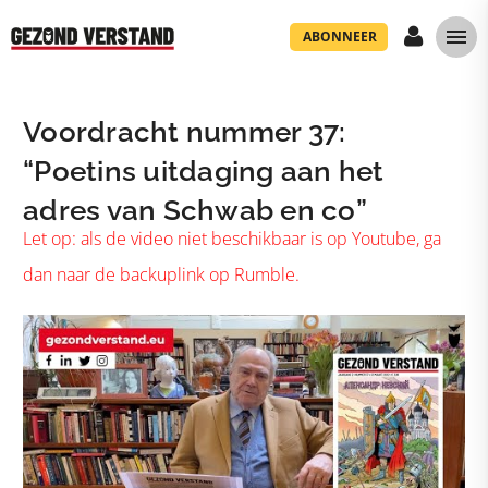
ABONNEER
Voordracht nummer 37:
“Poetins uitdaging aan het
adres van Schwab en co”
Let op: als de video niet beschikbaar is op Youtube, ga
dan naar de backuplink op Rumble.