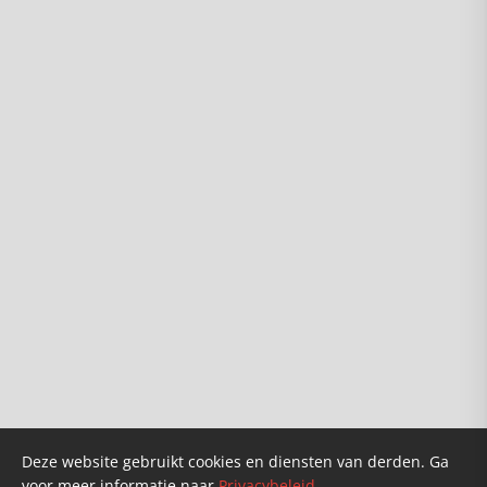
Info
Over ons
Karel van Wolferen
Verkooppunten
Founders
Doneren
Deze website gebruikt cookies en diensten van derden. Ga
voor meer informatie naar
Privacybeleid
.