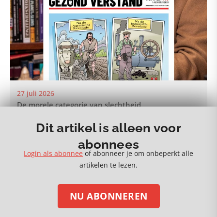
27 juli 2026
De morele categorie van slechtheid
Dit artikel is alleen voor
abonnees
Login als abonnee
of abonneer je om onbeperkt alle
artikelen te lezen.
MEER 🡒
NU ABONNEREN