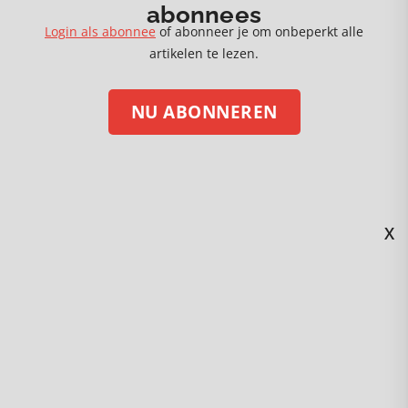
abonnees
27 juli 2026
Login als abonnee
of abonneer je om onbeperkt alle
De morele categorie van slechtheid
artikelen te lezen.
NU ABONNEREN
MEER 🡒
X
STEUN ONS MET EEN DONATIE
Volg ons op social media