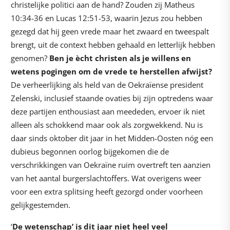
christelijke politici aan de hand? Zouden zij Matheus
10:34-36 en Lucas 12:51-53, waarin Jezus zou hebben
gezegd dat hij geen vrede maar het zwaard en tweespalt
brengt, uit de context hebben gehaald en letterlijk hebben
genomen?
Ben je ècht christen als je willens en
wetens pogingen om de vrede te herstellen afwijst?
De verheerlijking als held van de Oekraïense president
Zelenski, inclusief staande ovaties bij zijn optredens waar
deze partijen enthousiast aan meededen, ervoer ik niet
alleen als schokkend maar ook als zorgwekkend. Nu is
daar sinds oktober dit jaar in het Midden-Oosten nóg een
dubieus begonnen oorlog bijgekomen die de
verschrikkingen van Oekraïne ruim overtreft ten aanzien
van het aantal burgerslachtoffers. Wat overigens weer
voor een extra splitsing heeft gezorgd onder voorheen
gelijkgestemden.
‘
De wetenschap’ is dit jaar niet heel veel