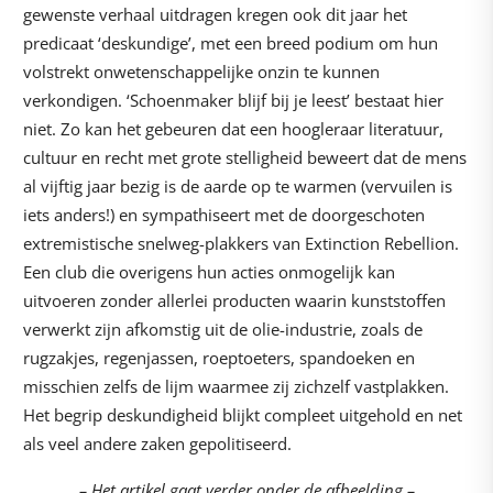
gewenste verhaal uitdragen kregen ook dit jaar het
predicaat ‘deskundige’, met een breed podium om hun
volstrekt onwetenschappelijke onzin te kunnen
verkondigen. ‘Schoenmaker blijf bij je leest’ bestaat hier
niet. Zo kan het gebeuren dat een hoogleraar literatuur,
cultuur en recht met grote stelligheid beweert dat de mens
al vijftig jaar bezig is de aarde op te warmen (vervuilen is
iets anders!) en sympathiseert met de doorgeschoten
extremistische snelweg-plakkers van Extinction Rebellion.
Een club die overigens hun acties onmogelijk kan
uitvoeren zonder allerlei producten waarin kunststoffen
verwerkt zijn afkomstig uit de olie-industrie, zoals de
rugzakjes, regenjassen, roeptoeters, spandoeken en
misschien zelfs de lijm waarmee zij zichzelf vastplakken.
Het begrip deskundigheid blijkt compleet uitgehold en net
als veel andere zaken gepolitiseerd.
– Het artikel gaat verder onder de afbeelding –