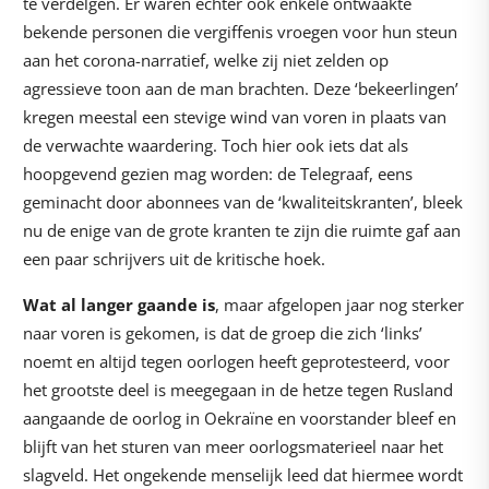
te verdelgen. Er waren echter ook enkele ontwaakte
bekende personen die vergiffenis vroegen voor hun steun
aan het corona-narratief, welke zij niet zelden op
agressieve toon aan de man brachten. Deze ‘bekeerlingen’
kregen meestal een stevige wind van voren in plaats van
de verwachte waardering. Toch hier ook iets dat als
hoopgevend gezien mag worden: de Telegraaf, eens
geminacht door abonnees van de ‘kwaliteitskranten’, bleek
nu de enige van de grote kranten te zijn die ruimte gaf aan
een paar schrijvers uit de kritische hoek.
Wat al langer gaande is
, maar afgelopen jaar nog sterker
naar voren is gekomen, is dat de groep die zich ‘links’
noemt en altijd tegen oorlogen heeft geprotesteerd, voor
het grootste deel is meegegaan in de hetze tegen Rusland
aangaande de oorlog in Oekraïne en voorstander bleef en
blijft van het sturen van meer oorlogsmaterieel naar het
slagveld. Het ongekende menselijk leed dat hiermee wordt