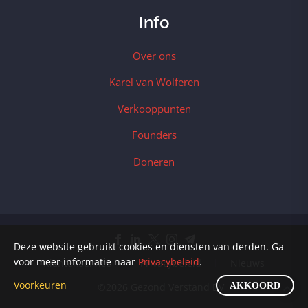
Info
Over ons
Karel van Wolferen
Verkooppunten
Founders
Doneren
Deze website gebruikt cookies en diensten van derden. Ga
voor meer informatie naar
Privacybeleid
.
Klantenservice
Privacybeleid
Nieuws
Voorkeuren
AKKOORD
©2026 Gezond Verstand BV