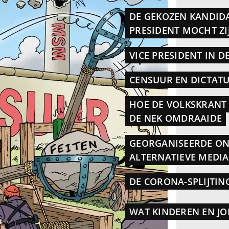
DE GEKOZEN KANDIDA
PRESIDENT MOCHT ZI
VICE PRESIDENT IN D
CENSUUR EN DICTAT
HOE DE VOLKSKRANT 
DE NEK OMDRAAIDE
GEORGANISEERDE ON
ALTERNATIEVE MEDIA
DE CORONA-SPLIJTIN
WAT KINDEREN EN J