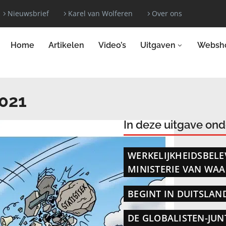
Nieuwsbrief
Karel van Wolferen
Over ons
Home
Artikelen
Video’s
Uitgaven
Websh
2021
In deze uitgave on
WERKELIJKHEIDSBELE
MINISTERIE VAN WA
BEGINT IN DUITSLAND
DE GLOBALISTEN-JUN