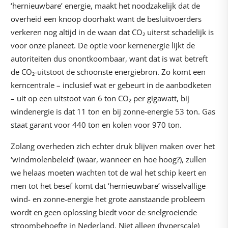
‘hernieuwbare’ energie, maakt het noodzakelijk dat de
overheid een knoop doorhakt want de besluitvoerders
verkeren nog altijd in de waan dat CO₂ uiterst schadelijk is
voor onze planeet. De optie voor kernenergie lijkt de
autoriteiten dus onontkoombaar, want dat is wat betreft
de CO₂-uitstoot de schoonste energiebron. Zo komt een
kerncentrale – inclusief wat er gebeurt in de aanbodketen
– uit op een uitstoot van 6 ton CO₂ per gigawatt, bij
windenergie is dat 11 ton en bij zonne-energie 53 ton. Gas
staat garant voor 440 ton en kolen voor 970 ton.
Zolang overheden zich echter druk blijven maken over het
‘windmolenbeleid’ (waar, wanneer en hoe hoog?), zullen
we helaas moeten wachten tot de wal het schip keert en
men tot het besef komt dat ‘hernieuwbare’ wisselvallige
wind- en zonne-energie het grote aanstaande probleem
wordt en geen oplossing biedt voor de snelgroeiende
stroombehoefte in Nederland. Niet alleen (hyperscale)