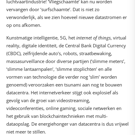
luchtvaartindustrie! ‘Vliegschaamte’ kan nu worden
vervangen door ‘surfschaamte’. Dat is niet zo
verwonderlijk, als we zien hoeveel nieuwe datastromen er
op ons afkomen.
Kunstmatige intelligentie, 5G, het
internet of things
, virtual
reality, digitale identiteit, de Central Bank Digital Currency
(CBDC), zelfrijdende auto’s, robots, straatbewaking,
massasurveillance door diverse partijen (‘slimme meters’,
‘slimme lantaarnpalen’, ‘slimme stoplichten’ en alle
vormen van technologie die verder nog ‘slim’ worden
genoemd) veroorzaken een tsunami aan nog te bouwen
datacentra. Het internetverkeer stijgt ook explosief als
gevolg van de groei van videostreaming,
videoconferenties, online gaming, sociale netwerken en
het gebruik van blockchaintechnieken met multi-
dataopslag. De energiehonger van datacentra is dus vrijwel
niet meer te stillen.