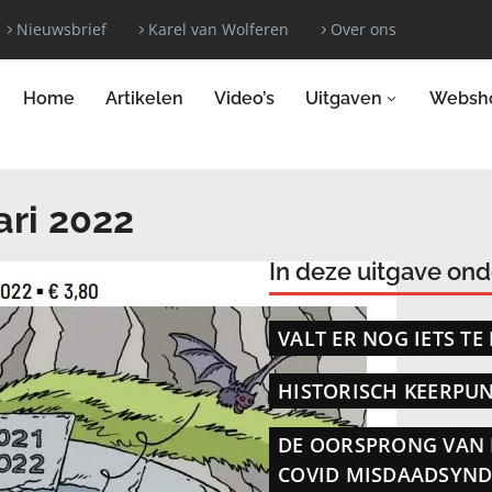
Nieuwsbrief
Karel van Wolferen
Over ons
Home
Artikelen
Video’s
Uitgaven
Websh
ari 2022
In deze uitgave on
VALT ER NOG IETS TE
HISTORISCH KEERPU
DE OORSPRONG VAN 
COVID MISDAADSYND