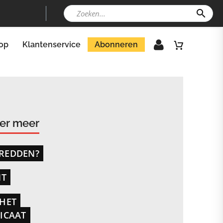
op
Klantenservice
Abonneren
der meer
 REDDEN?
NT
HET
ICAAT