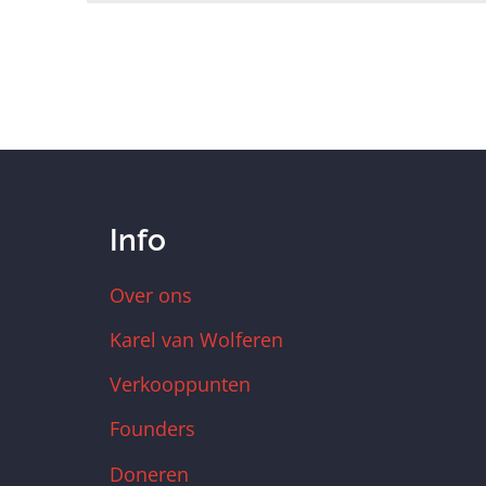
Info
Over ons
Karel van Wolferen
Verkooppunten
Founders
Doneren