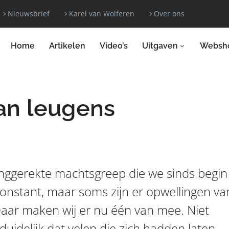
Nieuwsbrief
Karel van Wolferen
Over ons
Home
Artikelen
Video’s
Uitgaven
Websh
an leugens
anggerekte machtsgreep die we sinds begin
constant, maar soms zijn er opwellingen va
aar maken wij er nu één van mee. Niet
uidelijk dat velen die zich hadden laten