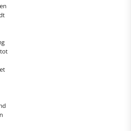
 en
dt
ng
tot
et
and
en