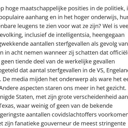
 op hoge maatschappelijke posities in de politiek, 
populaire aanhang en in het hoger onderwijs, hu
are leugens te zien voor wat ze zijn? Wel is vee
volking, inclusief de intelligentsia, heengegaan
wekkende aantallen sterfgevallen als gevolg van
en in acht nemen wanneer zij schatten dat officië
 geen tiende deel van de werkelijke gevallen
pgeteld dat aantal sterfgevallen in de VS, Engela
n. De media mijden het onderwerp als ware het e
Andere aspecten staren ons meer in het gezicht.
enigde Staten, met zijn grote verscheidenheid aan
n Texas, waar weinig of geen van de bekende
geringste aantallen covidslachtoffers voorkomen
 met zijn fanatieke gouverneur de meest stringente