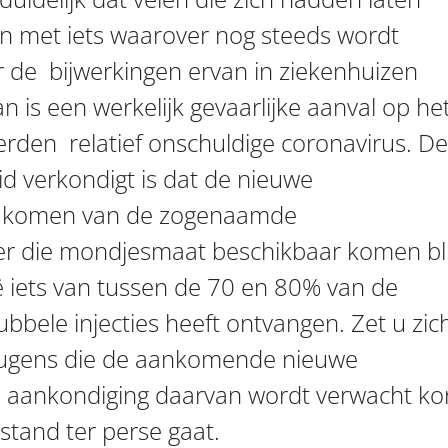
ten met iets waarover nog steeds wordt
or de bijwerkingen ervan in ziekenhuizen
is een werkelijk gevaarlijke aanval op he
erden relatief onschuldige coronavirus. De
d verkondigt is dat de nieuwe
g komen van de zogenaamde
over die mondjesmaat beschikbaar komen bli
ë iets van tussen de 70 en 80% van de
ubbele injecties heeft ontvangen. Zet u zic
eugens die de aankomende nieuwe
e aankondiging daarvan wordt verwacht ko
tand ter perse gaat.