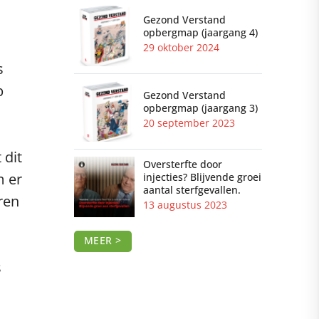
Gezond Verstand
opbergmap (jaargang 4)
29 oktober 2024
s
p
Gezond Verstand
opbergmap (jaargang 3)
20 september 2023
 dit
Oversterfte door
m er
injecties? Blijvende groei
aantal sterfgevallen.
ren
13 augustus 2023
MEER >
s