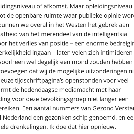
idingsniveau of afkomst. Maar opleidingsniveau
tot de openbare ruimte waar publieke opinie wor
kunnen we overal in het Westen het gebrek aan
heid van het merendeel van de intelligentsia
or het verlies van positie – een enorme bedreigi
kelijkheid ingaan – laten velen zich intimideren 
j voorheen wel degelijk een mond zouden hebben
oevoegen dat wij de mogelijke uitzonderingen ni
ieuze tijdschriftpagina’s openstonden voor veel
, vormt de hedendaagse mediamacht met haar
ding voor deze bevolkingsgroep niet langer een
bereiken. Een aantal nummers van Gezond Verst
eel Nederland een gezonken schip genoemd, en e
le drenkelingen. Ik doe dat hier opnieuw.