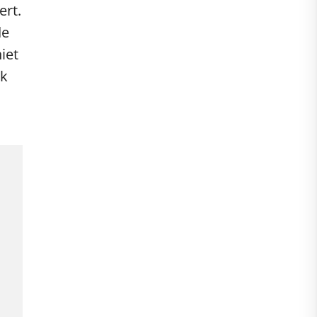
ert.
de
iet
rk