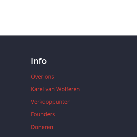
Info
Over ons
Karel van Wolferen
Verkooppunten
Founders
Doneren