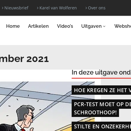
Nieuwsbrief
Karel van Wolferen
Over ons
Home
Artikelen
Video’s
Uitgaven
Websh
ember 2021
In deze uitgave on
HOE KREGEN ZE HET 
PCR-TEST MOET OP D
SCHROOTHOOP!
STILTE EN ONZEKERH