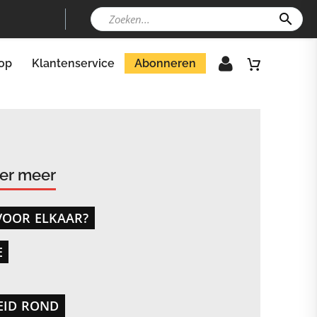
op
Klantenservice
Abonneren
der meer
VOOR ELKAAR?
E
EID ROND