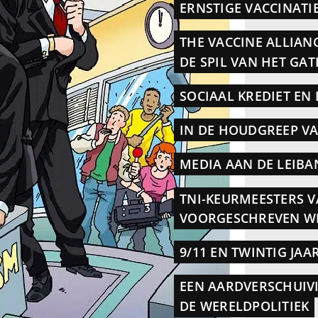
ERNSTIGE VACCINATI
THE VACCINE ALLIANC
DE SPIL VAN HET GA
SOCIAAL KREDIET EN 
IN DE HOUDGREEP VA
MEDIA AAN DE LEIBA
TNI-KEURMEESTERS V
VOORGESCHREVEN WE
9/11 EN TWINTIG JA
EEN AARDVERSCHUIV
DE WERELDPOLITIEK