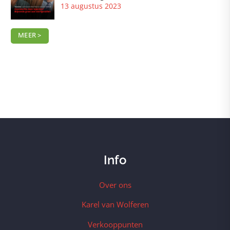
13 augustus 2023
MEER >
Info
Over ons
Karel van Wolferen
Verkooppunten