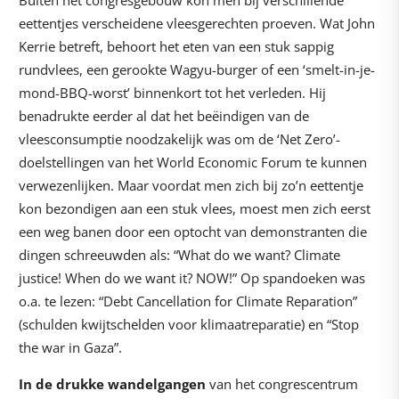
Buiten het congresgebouw kon men bij verschillende
eettentjes verscheidene vleesgerechten proeven. Wat John
Kerrie betreft, behoort het eten van een stuk sappig
rundvlees, een gerookte Wagyu-burger of een ‘smelt-in-je-
mond-BBQ-worst’ binnenkort tot het verleden. Hij
benadrukte eerder al dat het beëindigen van de
vleesconsumptie noodzakelijk was om de ‘Net Zero’-
doelstellingen van het World Economic Forum te kunnen
verwezenlijken. Maar voordat men zich bij zo’n eettentje
kon bezondigen aan een stuk vlees, moest men zich eerst
een weg banen door een optocht van demonstranten die
dingen schreeuwden als: “What do we want? Climate
justice! When do we want it? NOW!” Op spandoeken was
o.a. te lezen: “Debt Cancellation for Climate Reparation”
(schulden kwijtschelden voor klimaatreparatie) en “Stop
the war in Gaza”.
In de drukke wandelgangen
van het congrescentrum