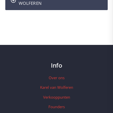
WOLFEREN
Info
Over ons
Karel van Wolferen
Verkooppunten
Founders