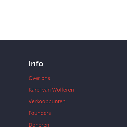
Info
Over ons
Karel van Wolferen
Verkooppunten
Founders
Doneren