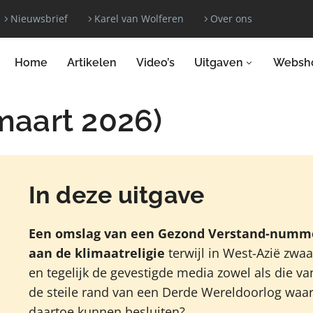
Nieuwsbrief
Karel van Wolferen
Over ons
Home
Artikelen
Video’s
Uitgaven
Websh
maart 2026)
In deze uitgave
Een omslag van een Gezond Verstand-numm
aan de klimaatreligie
terwijl in West-Azië zw
en tegelijk de gevestigde media zowel als die 
de steile rand van een Derde Wereldoorlog waa
daartoe kunnen besluiten?