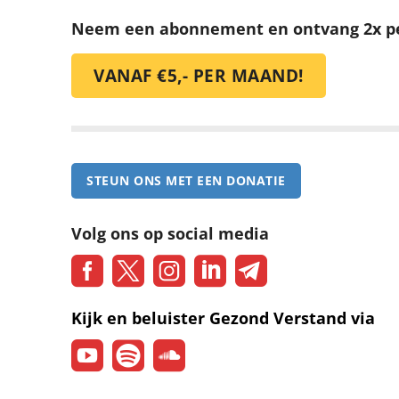
Neem een abonnement en ontvang 2x p
VANAF €5,- PER MAAND!
STEUN ONS MET EEN DONATIE
Volg ons op social media
Kijk en beluister Gezond Verstand via