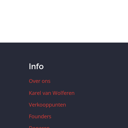
Info
Over ons
Karel van Wolferen
Verkooppunten
Founders