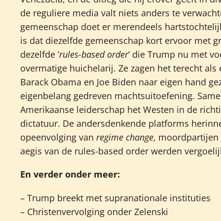
de reguliere media valt niets anders te verwa
gemeenschap doet er merendeels hartstochteli
is dat diezelfde gemeenschap kort ervoor met 
dezelfde ‘
rules-based order
’ die Trump nu met voe
overmatige huichelarij. Ze zagen het terecht al
Barack Obama en Joe Biden naar eigen hand geze
eigenbelang gedreven machtsuitoefening. Same
Amerikaanse leiderschap het Westen in de richt
dictatuur. De andersdenkende platforms herinne
opeenvolging van
regime change
, moordpartijen
aegis van de rules-based order werden vergoelij
En verder onder meer:
– Trump breekt met supranationale instituties
– Christenvervolging onder Zelenski