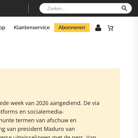
op
Klantenservice
Abonneren
ede week van 2026 aangediend. De via
tforms en socialemedia-
munte termen van afschuw en
ng van president Maduro van
iverse uitwisselingen met de pers. Van