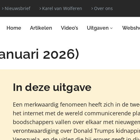
Nieuwsbrief
Karel van Wolferen
Over ons
Home
Artikelen
Video’s
Uitgaven
Websh
anuari 2026)
In deze uitgave
Een merkwaardig fenomeen heeft zich in de twe
het internet met de wereld communicerende pla
boodschappers vallen over elkaar met nieuwge
verontwaardiging over Donald Trumps kidnappi
Venezuela, en de uitleg die hij erover geeft in d